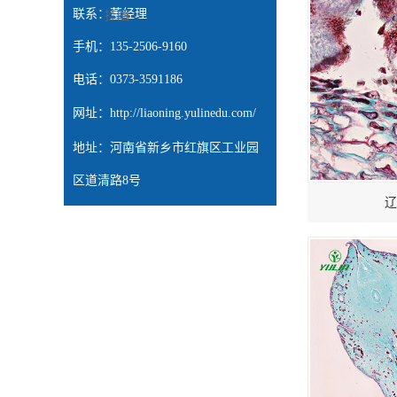
联系：董经理
挂图
手机：135-2506-9160
电话：0373-3591186
网址：
http://liaoning.yulinedu.com/
地址：河南省新乡市红旗区工业园
区道清路8号
辽