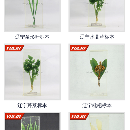
-
辽宁动物骨骼标本
-
辽宁组织胚胎标本
辽宁条形叶标本
辽宁水晶草标本
-
辽宁岩石矿物标本
-
辽宁解剖塑化标本
-
辽宁植物标本
-
辽宁植物原色覆膜标本
辽宁实验仪器
辽宁芹菜标本
辽宁枇杷标本
-
辽宁显微镜