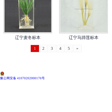
-
辽宁切片机与切片刀
-
辽宁切片盒
-
辽宁标本制作采集工具
辽宁麦冬标本
辽宁马蹄莲标本
-
辽宁微生物菌种
1
2
3
4
5
»
辽宁教学模型
-
辽宁骨骼模型
-
辽宁器官模型
豫公网安备 41070202000176号
-
辽宁医学教学模型
-
辽宁口腔教学模型