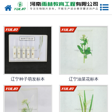
网站首页
辽宁生物玻片
-
辽宁植物切片
-
辽宁中草药切片
-
辽宁植物病理装片
-
辽宁动物切片
辽宁种子萌发标本
辽宁油菜花标本
-
辽宁微生物切片
-
辽宁组织胚胎切片
-
辽宁人体病理切片