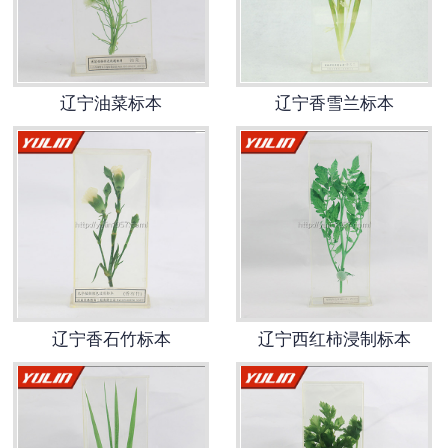
-
辽宁寄生虫切片
辽宁生物标本类
辽宁油菜标本
辽宁香雪兰标本
-
辽宁植物浸制标本
-
辽宁动植物包埋标本
-
辽宁腊叶标本
-
辽宁昆虫标本
辽宁香石竹标本
辽宁西红柿浸制标本
-
辽宁动物剥制标本
-
辽宁中草药标本
-
辽宁畜牧兽医宏观标本