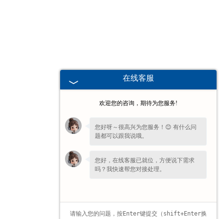
辽宁高校、职业技术院校教学
挂图
-
辽宁生科类
在线客服
-
辽宁畜牧养殖
欢迎您的咨询，期待为您服务!
-
辽宁病虫害
您好呀～很高兴为您服务！😊 有什么问
题都可以跟我说哦。
-
辽宁医学教学
您好，在线客服已就位，方便说下需求
-
辽宁传统医学类
吗？我快速帮您对接处理。
-
辽宁中小学教学挂图
-
辽宁中小学教学投影片