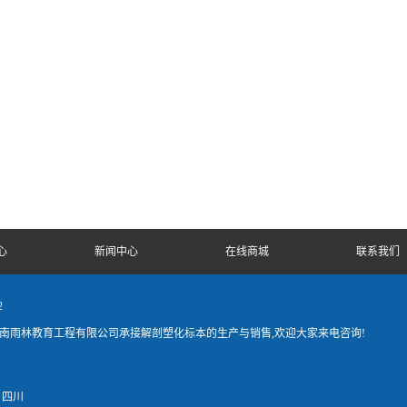
心
新闻中心
在线商城
联系我们
2
河南雨林教育工程有限公司承接解剖塑化标本的生产与销售,欢迎大家来电咨询!
四川