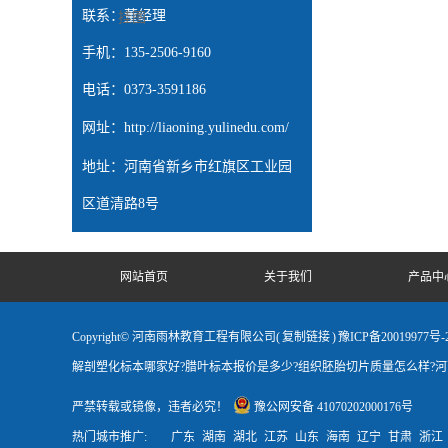
联系：董经理
挂图
手机：135-2506-9160
电话：0373-3591186
网址：
http://liaoning.yulinedu.com/
地址：河南省新乡市红旗区工业园
区道清路8号
网站首页
关于我们
产品中
Copyright© 河南雨林教育工程有限公司(
复制链接
)
豫ICP备20019977号-
解剖塑化标本哪家好?腊叶标本报价是多少?组织胚胎切片质量怎么样?
严禁转载或镜像，违者必究！
豫公网安备 41070202000176号
热门城市推广:
广东
湖南
湖北
江苏
山东
海南
辽宁
甘肃
浙江