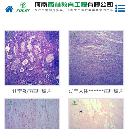
网站首页
辽宁生物玻片
-
辽宁植物切片
-
辽宁中草药切片
-
辽宁植物病理装片
-
辽宁动物切片
辽宁炎症病理玻片
辽宁人体******病理玻片
-
辽宁微生物切片
-
辽宁组织胚胎切片
-
辽宁人体病理切片