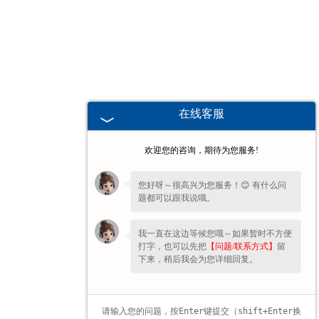
辽宁高校、职业技术院校教学
挂图
-
辽宁生科类
在线客服
-
辽宁畜牧养殖
欢迎您的咨询，期待为您服务!
-
辽宁病虫害
您好呀～很高兴为您服务！😊 有什么问
题都可以跟我说哦。
-
辽宁医学教学
我一直在这边等候您哦～如果暂时不方便
-
辽宁传统医学类
打字，也可以先把
【问题/联系方式】
留
下来，稍后我会为您详细回复。
-
辽宁中小学教学挂图
-
辽宁中小学教学投影片