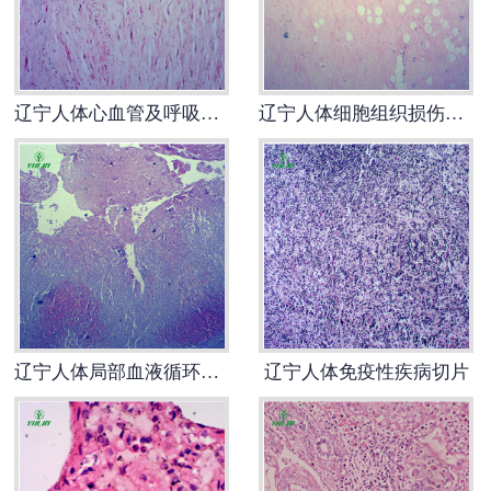
-
辽宁寄生虫切片
辽宁生物标本类
辽宁人体心血管及呼吸系统疾病玻璃玻片
辽宁人体细胞组织损伤病理切片
-
辽宁植物浸制标本
-
辽宁动植物包埋标本
-
辽宁腊叶标本
-
辽宁昆虫标本
辽宁人体局部血液循环障碍病理玻片
辽宁人体免疫性疾病切片
-
辽宁动物剥制标本
-
辽宁中草药标本
-
辽宁畜牧兽医宏观标本