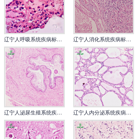
-
辽宁动物骨骼标本
-
辽宁组织胚胎标本
辽宁人呼吸系统疾病标本片
辽宁人消化系统疾病标本片
-
辽宁岩石矿物标本
-
辽宁解剖塑化标本
-
辽宁植物标本
-
辽宁植物原色覆膜标本
辽宁实验仪器
辽宁人泌尿生殖系统疾病标本片
辽宁人内分泌系统疾病标本片
-
辽宁显微镜