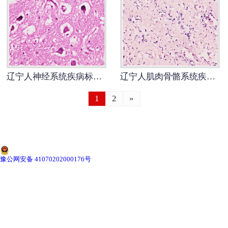
-
辽宁切片机与切片刀
-
辽宁切片盒
-
辽宁标本制作采集工具
辽宁人神经系统疾病标本片
辽宁人肌肉骨骼系统疾病标本片
-
辽宁微生物菌种
1
2
»
辽宁教学模型
-
辽宁骨骼模型
-
辽宁器官模型
豫公网安备 41070202000176号
-
辽宁医学教学模型
-
辽宁口腔教学模型