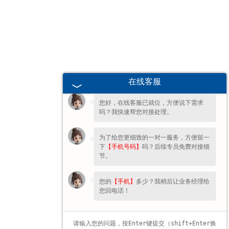
辽宁高校、职业技术院校教学
挂图
欢迎您的咨询，期待为您服务!
-
辽宁生科类
您好呀～很高兴为您服务！😊 有什么问
题都可以跟我说哦。
在线客服
-
辽宁畜牧养殖
您好，在线客服已就位，方便说下需求
吗？我快速帮您对接处理。
-
辽宁病虫害
为了给您更细致的一对一服务，方便留一
-
辽宁医学教学
下
【手机号码】
吗？后续专员免费对接细
节。
-
辽宁传统医学类
您的
【手机】
多少？我稍后让业务经理给
您回电话！
-
辽宁中小学教学挂图
-
辽宁中小学教学投影片