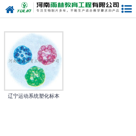
网站首页
辽宁生物玻片
-
辽宁植物切片
-
辽宁中草药切片
-
辽宁植物病理装片
-
辽宁动物切片
辽宁运动系统塑化标本
-
辽宁微生物切片
-
辽宁组织胚胎切片
-
辽宁人体病理切片