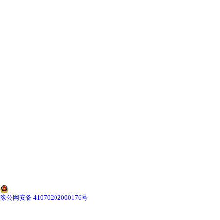
-
辽宁寄生虫切片
辽宁生物标本类
-
辽宁植物浸制标本
-
辽宁动植物包埋标本
-
辽宁腊叶标本
-
辽宁昆虫标本
-
辽宁动物剥制标本
-
辽宁中草药标本
豫公网安备 41070202000176号
-
辽宁畜牧兽医宏观标本