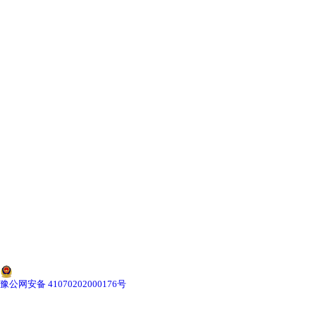
-
辽宁寄生虫切片
辽宁生物标本类
-
辽宁植物浸制标本
-
辽宁动植物包埋标本
-
辽宁腊叶标本
-
辽宁昆虫标本
-
辽宁动物剥制标本
-
辽宁中草药标本
豫公网安备 41070202000176号
-
辽宁畜牧兽医宏观标本