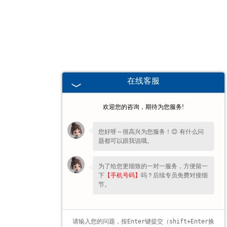
辽宁高校、职业技术院校教学
挂图
-
辽宁生科类
在线客服
-
辽宁畜牧养殖
欢迎您的咨询，期待为您服务!
-
辽宁病虫害
您好呀～很高兴为您服务！😊 有什么问
题都可以跟我说哦。
-
辽宁医学教学
为了给您更细致的一对一服务，方便留一
-
辽宁传统医学类
下
【手机号码】
吗？后续专员免费对接细
节。
-
辽宁中小学教学挂图
-
辽宁中小学教学投影片