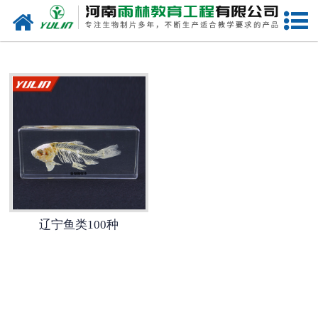
网站首页
辽宁生物玻片
-
辽宁植物切片
-
辽宁中草药切片
-
辽宁植物病理装片
-
辽宁动物切片
辽宁鱼类100种
-
辽宁微生物切片
-
辽宁组织胚胎切片
-
辽宁人体病理切片