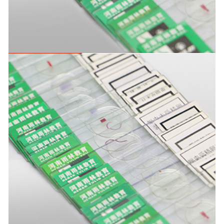
-
辽宁寄生虫切片
辽宁生物标本类
-
辽宁植物浸制标本
-
辽宁动植物包埋标本
-
辽宁腊叶标本
-
辽宁昆虫标本
-
辽宁动物剥制标本
-
辽宁中草药标本
-
辽宁畜牧兽医宏观标本