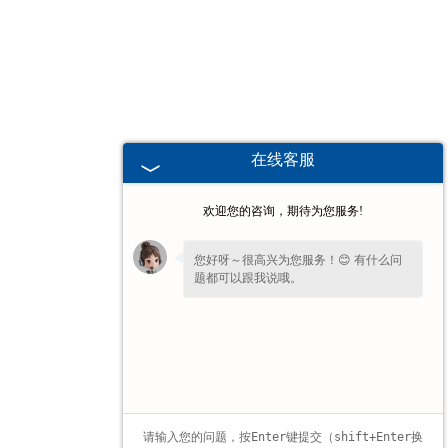
辽宁高校、职业技术院校教学
挂图
-
辽宁生科类
在线客服
-
辽宁畜牧养殖
欢迎您的咨询，期待为您服务!
-
辽宁病虫害
您好呀～很高兴为您服务！😊 有什么问
题都可以跟我说哦。
-
辽宁医学教学
如果您现在不方便电话，您留个
【微信】
-
辽宁传统医学类
吧，咱们微信上聊！
-
辽宁中小学教学挂图
-
辽宁中小学教学投影片