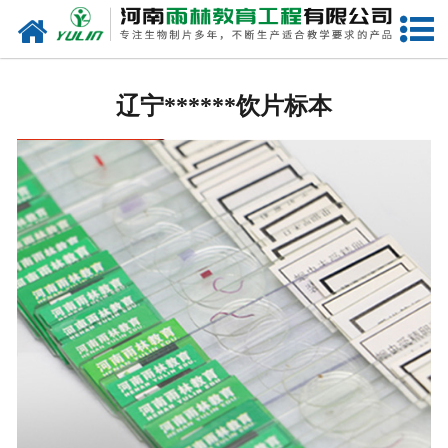
网站首页
辽宁生物玻片
辽宁******饮片标本
-
辽宁植物切片
-
辽宁中草药切片
-
辽宁植物病理装片
-
辽宁动物切片
-
辽宁微生物切片
-
辽宁组织胚胎切片
-
辽宁人体病理切片